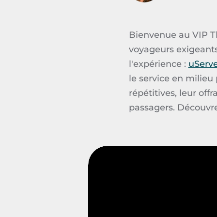
Bienvenue au
VIP 
voyageurs exigeants.
l'expérience :
uServ
le service en milie
répétitives, leur of
passagers. Découvr