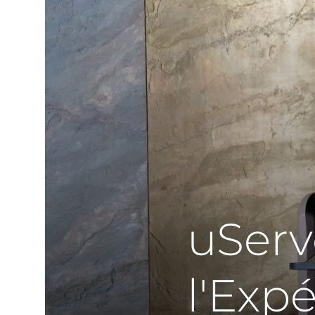
uServ
l'Exp