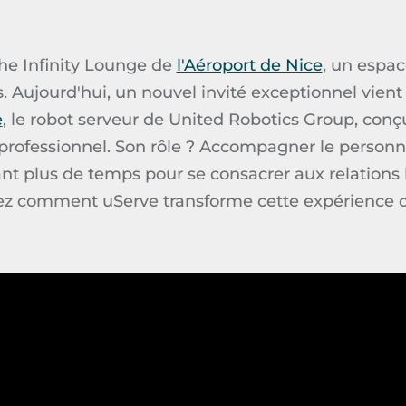
The
Infinity
Lounge
de
l'Aéroport de Nice
, un espac
 Aujourd'hui, un nouvel invité exceptionnel vient
e
, le robot serveur de United
Robotics
Group, conçu
u professionnel. Son rôle ? Accompagner le person
frant plus de temps pour se consacrer aux relation
ez comment uServe transforme cette expérience 