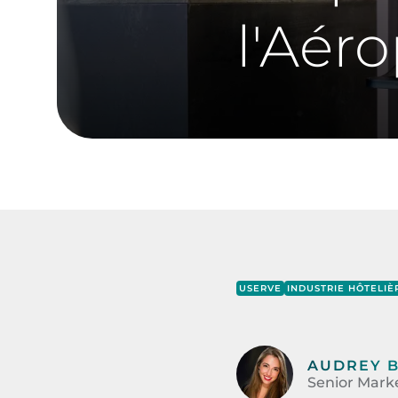
l'Aér
USERVE
INDUSTRIE HÔTELIÈ
AUDREY 
Senior Marke