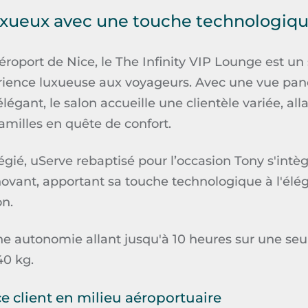
uxueux avec une touche technologiq
éroport de Nice, le
The
Infinity
VIP
Lounge
est un 
érience luxueuse aux voyageurs. Avec une vue pan
légant, le salon accueille une clientèle variée, all
amilles en quête de confort.
égié,
uServe
rebaptisé pour l’occasion Tony
s'intè
novant, apportant sa touche technologique à l'élé
on.
ne autonomie allant jusqu'à 10 heures sur une seu
40 kg.
ce client en milieu aéroportuaire