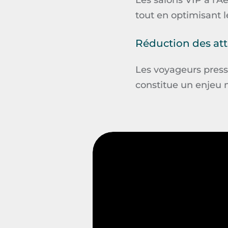
Le
s salons VIP à l’A
tout en optimisant l
Réduction des at
Les voyageurs pressé
constitue un enjeu 