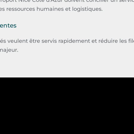
éroport Nice Côte d’Azur doivent concilier
un serv
es ressources humaines et logistiques.
tentes
s veulent être servis rapidement et réduire les fil
majeur.