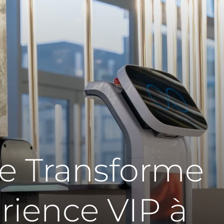
e Transforme
érience VIP à