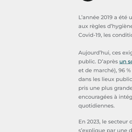
L’année 2019 a été u
aux règles d’hygièn
Covid-19, les condit
Aujourd’hui, ces ex
public. D’après
un s
et de marché), 96 %
dans les lieux publ
pris une plus grande
encouragées à intég
quotidiennes.
En 2023, le secteur 
s’explique par une 