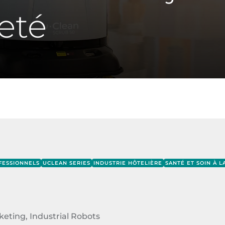
eté
FESSIONNELS
UCLEAN SERIES
INDUSTRIE HÔTELIÈRE
SANTÉ ET SOIN À 
eting, Industrial Robots