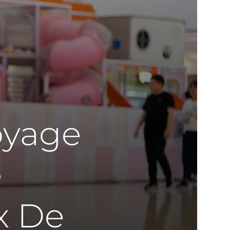
oyage
e
x De