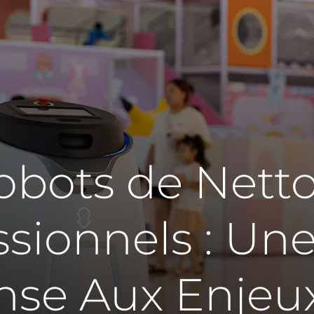
obots de Nett
ssionnels : Un
se Aux Enjeu