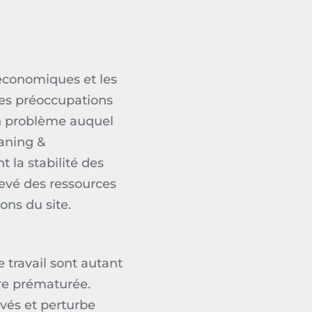
économiques et les
des préoccupations
n problème auquel
aning
&
t la stabilité des
levé des ressources
ons du site.
e travail
sont autant
ère prématurée.
vés et perturbe