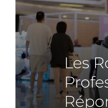
Les R
Profe
Répon