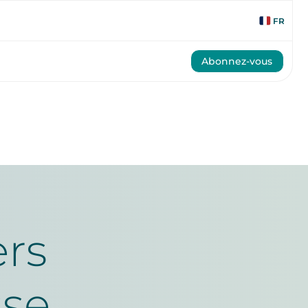
FR
Abonnez-vous
ers
se