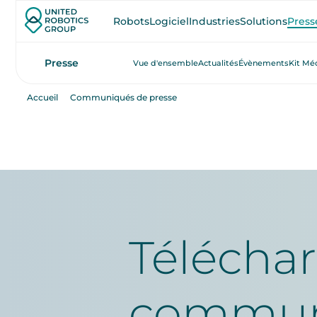
Robots
Logiciel
Industries
Solutions
Press
Presse
Vue d'ensemble
Actualités
Évènements
Kit Mé
Accueil
Communiqués de presse
Téléchar
communi