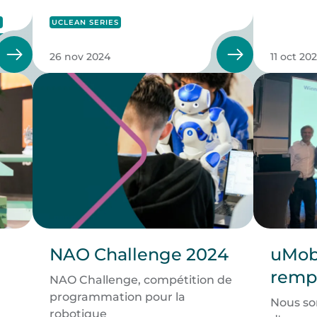
0
UCLEAN SERIES
CT
26 nov 2024
11 oct 20
NAO Challenge 2024
uMob
rempo
NAO Challenge, compétition de
caté
programmation pour la
Nous so
robotique