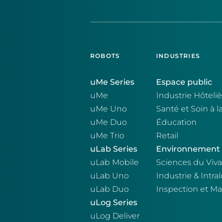
ROBOTS
INDUSTRIES
uMe Series
Espace public
uMe
Industrie Hôteli
uMe Uno
Santé et Soin à 
uMe Duo
Éducation
uMe Trio
Retail
uLab Series
Environnement I
uLab Mobile
Sciences du Viv
uLab Uno
Industrie & Intra
uLab Duo
Inspection et M
uLog Series
uLog Deliver