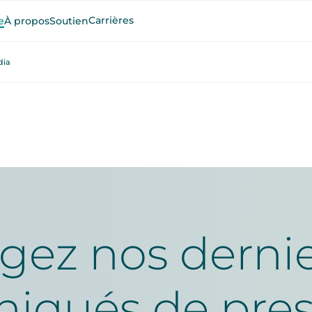
Carrières
e
À propos
Soutien
dia
gez nos derni
qués de pres