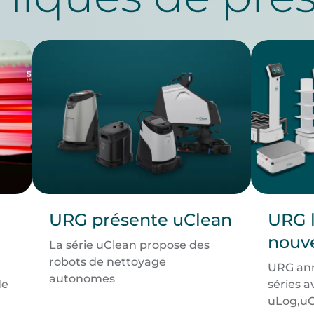
URG présente uClean
URG 
nouv
La série uClean propose des
robots de nettoyage
URG ann
autonomes
de
séries 
uLog,uC