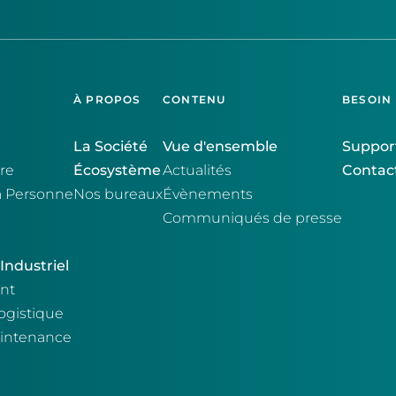
À PROPOS
CONTENU
BESOIN 
La Société
Vue d'ensemble
Suppor
ère
Écosystème
Actualités
Contac
la Personne
Nos bureaux
Évènements
Communiqués de presse
ndustriel
ant
logistique
aintenance