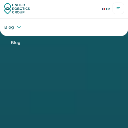
uLog Series
FR
Blog
Blog