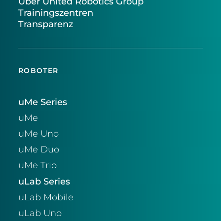
Über United Robotics Group
Trainingszentren
Transparenz
ROBOTER
uMe Series
uMe
uMe Uno
uMe Duo
uMe Trio
uLab Series
uLab Mobile
uLab Uno