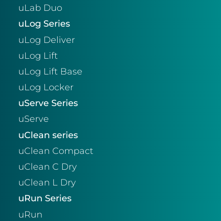
uLab Duo
uLog Series
uLog Deliver
uLog Lift
uLog Lift Base
uLog Locker
uServe Series
uServe
uClean series
uClean Compact
uClean C Dry
uClean L Dry
uRun Series
uRun